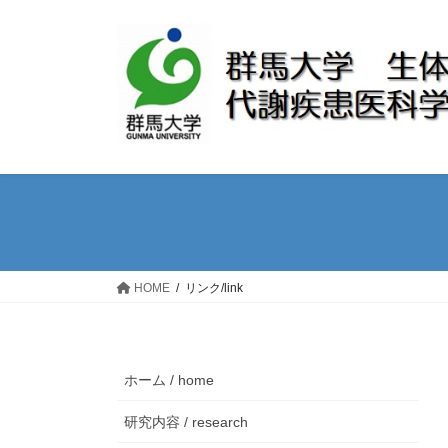
Skip
Skip
to
to
the
the
content
Navigation
HOME
リンク/link
ホーム / home
研究内容 / research